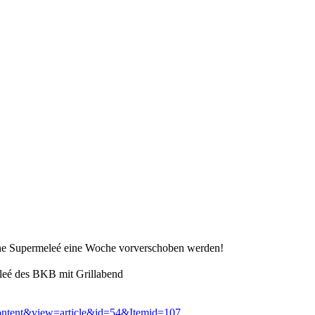
rne Supermeleé eine Woche vorverschoben werden!
eé des BKB mit Grillabend
content&view=article&id=54&Itemid=107