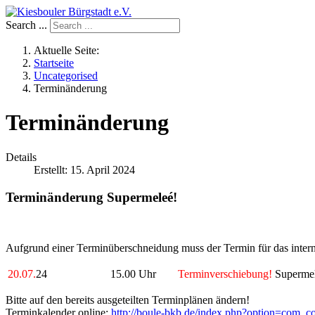
Search ...
Aktuelle Seite:
Startseite
Uncategorised
Terminänderung
Terminänderung
Details
Erstellt: 15. April 2024
Terminänderung Supermeleé!
Aufgrund einer Terminüberschneidung muss der Termin für das inte
20.07.
24
15.00 Uhr
Terminverschiebung!
Supermel
Bitte auf den bereits ausgeteilten Terminplänen ändern!
Terminkalender online:
http://boule-bkb.de/index.php?option=com_