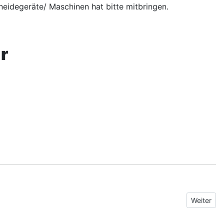
neidegeräte/ Maschinen hat bitte mitbringen.
r
Nächster 
Weiter