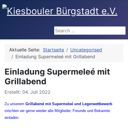
Search ...
Aktuelle Seite:
Startseite
Uncategorised
Einladung Supermeleé mit Grillabend
Einladung Supermeleé mit
Grillabend
Details
Erstellt: 04. Juli 2022
Zu unserem
Grillabend mit Supermeleé und Legerwettbewerb
möchten wir gerne wieder alle Mitglieder, Freunde und Bekannte
einladen.