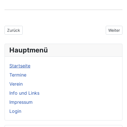
Vorheriger Beitrag: Einladung zur Jahreshauptversammlung 202
Nächster 
Zurück
Weiter
Hauptmenü
Startseite
Termine
Verein
Info und Links
Impressum
Login