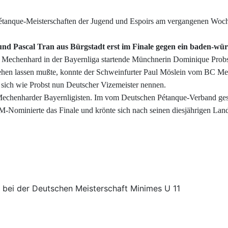
 Pétanque-Meisterschaften der Jugend und Espoirs am vergangenen Woc
und Pascal Tran aus Bürgstadt erst im Finale gegen ein baden-wür
ür Mechenhard in der Bayernliga startende Münchnerin Dominique Probs
ziehen lassen mußte, konnte der Schweinfurter Paul Möslein vom BC 
 sich wie Probst nun Deutscher Vizemeister nennen.
m Mechenharder Bayernligisten. Im vom Deutschen Pétanque-Verband g
Nominierte das Finale und krönte sich nach seinen diesjährigen Lan
 der Deutschen Meisterschaft Minimes U 11