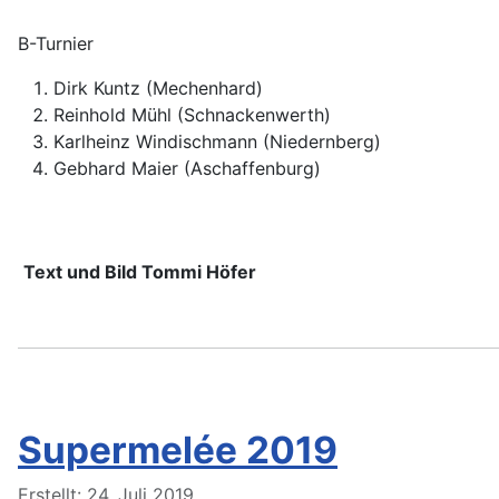
B-Turnier
Dirk Kuntz (Mechenhard)
Reinhold Mühl (Schnackenwerth)
Karlheinz Windischmann (Niedernberg)
Gebhard Maier (Aschaffenburg)
Text und Bild Tommi Höfer
Supermelée 2019
Details
Erstellt: 24. Juli 2019