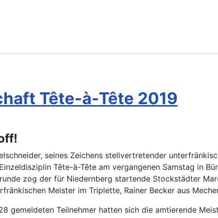
chaft Tête-à-Tête 2019
ff!
schneider, seines Zeichens stellvertretender unterfränkisc
r Einzeldisziplin Tête-à-Tête am vergangenen Samstag in Bü
runde zog der für Niedernberg startende Stockstädter Mar
rfränkischen Meister im Triplette, Rainer Becker aus Mechen
 28 gemeldeten Teilnehmer hatten sich die amtierende Meis