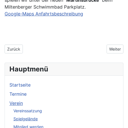
spielen wir unter der neuen
"Martinsbrücke"
beim
Miltenberger Schwimmbad Parkplatz.
Google-Maps Anfahrtsbeschreibung
Vorheriger Beitrag: BKB Bürgstadt Vereinshistorie
Nächster 
Zurück
Weiter
Hauptmenü
Startseite
Termine
Verein
Vereinssatzung
Spielgelände
Mitglied werden