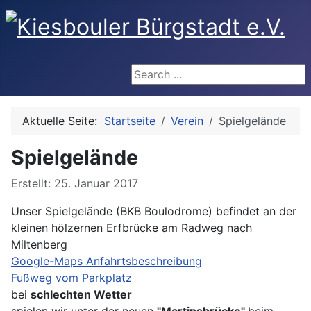
Search ...
Aktuelle Seite:
Startseite
Verein
Spielgelände
Spielgelände
Details
Erstellt: 25. Januar 2017
Unser Spielgelände (BKB Boulodrome) befindet an der
kleinen hölzernen Erfbrücke am Radweg nach
Miltenberg
Google-Maps Anfahrtsbeschreibung
Fußweg vom Parkplatz
bei
schlechten Wetter